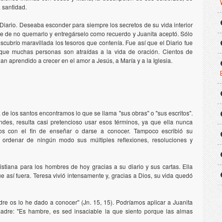
a santidad.
Diario. Deseaba esconder para siempre los secretos de su vida interior
nte de no quemarlo y entregárselo como recuerdo y Juanita aceptó. Sólo
scubrío maravillada los tesoros que contenía. Fue así que el Diario fue
 que muchas personas son atraídas a la vida de oración. Cientos de
an aprendido a crecer en el amor a Jesús, a María y a la Iglesia.
de los santos encontramos lo que se llama "sus obras" o "sus escritos".
des, resulta casi pretencioso usar esos términos, ya que ella nunca
tros con el fin de enseñar o darse a conocer. Tampoco escribió su
 ordenar de ningún modo sus múltiples reflexiones, resoluciones y
stiana para los hombres de hoy gracias a su diario y sus cartas. Ella
e así fuera. Teresa vivió intensamente y, gracias a Dios, su vida quedó
e os lo he dado a conocer" (Jn. 15, 15). Podríamos aplicar a Juanita
madre: "Es hambre, es sed insaciable la que siento porque las almas