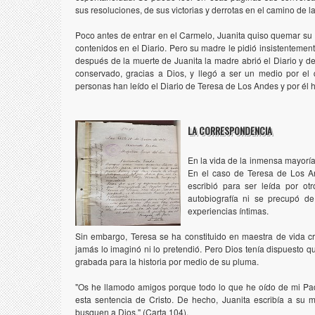
sus resoluciones, de sus victorias y derrotas en el camino de l
Poco antes de entrar en el Carmelo, Juanita quiso quemar su 
contenidos en el Diario. Pero su madre le pidió insistenteme
después de la muerte de Juanita la madre abrió el Diario y de
conservado, gracias a Dios, y llegó a ser un medio por el
personas han leído el Diario de Teresa de Los Andes y por él h
LA CORRESPONDENCIA
En la vida de la inmensa mayoría 
En el caso de Teresa de Los An
escribió para ser leída por o
autobiografía ni se precupó de
experiencias íntimas.
Sin embargo, Teresa se ha constituido en maestra de vida cri
jamás lo imaginó ni lo pretendió. Pero Dios tenía dispuesto qu
grabada para la historia por medio de su pluma.
"Os he llamodo amigos porque todo lo que he oído de mi Padr
esta sentencia de Cristo. De hecho, Juanita escribía a su 
busquen a Dios." (Carta 104).